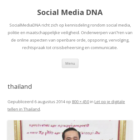
Social Media DNA
SocialMediaDNA richt zich op kennisdeling rondom social media,
politie en maatschappelijke veiligheid. Onderwerpen vari?ren van
de online aspecten van openbare orde, opsporing, vervolging,
rechtspraak tot crisisbeheersing en communicatie.
Spring
Menu
naar
inhoud
thailand
Gepubliceerd
6 augustus 2014
op
800 × 450
in
Let op je digitale
tellen in Thailand
.