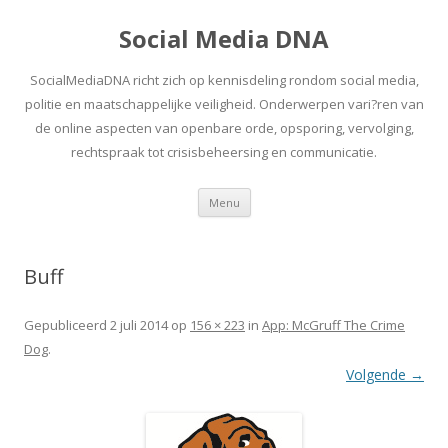
Social Media DNA
SocialMediaDNA richt zich op kennisdeling rondom social media,
politie en maatschappelijke veiligheid. Onderwerpen vari?ren van
de online aspecten van openbare orde, opsporing, vervolging,
rechtspraak tot crisisbeheersing en communicatie.
Spring
Menu
naar
inhoud
Buff
Gepubliceerd
2 juli 2014
op
156 × 223
in
App: McGruff The Crime
Dog
.
Volgende →