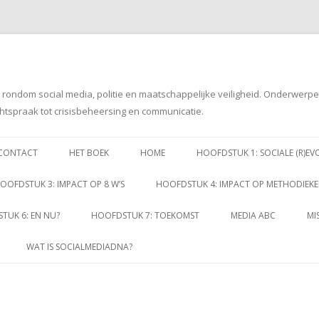
g rondom social media, politie en maatschappelijke veiligheid. Onderwerp
htspraak tot crisisbeheersing en communicatie.
Spring
naar
CONTACT
HET BOEK
HOME
HOOFDSTUK 1: SOCIALE (R)EV
inhoud
OOFDSTUK 3: IMPACT OP 8 W’S
HOOFDSTUK 4: IMPACT OP METHODIEK
TUK 6: EN NU?
HOOFDSTUK 7: TOEKOMST
MEDIA ABC
MI
WAT IS SOCIALMEDIADNA?