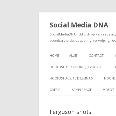
Social Media DNA
SocialMediaDNA richt zich op kennisdelin
openbare orde, opsporing, vervolging, rec
HOME
ALLES
CONTACT
HOOFDSTUK 2: ONLINE (R)EVOLUTIE
H
HOOFDSTUK 5: 10 DILEMMA’S
HOOFDS
OVERIG
SAMPLE PAGE
VIDEO’S
Ferguson shots