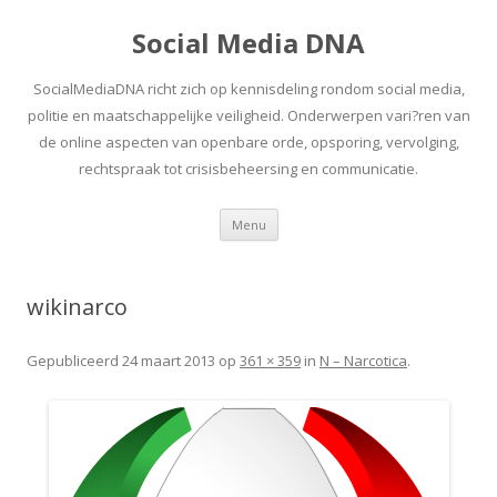
Social Media DNA
SocialMediaDNA richt zich op kennisdeling rondom social media,
politie en maatschappelijke veiligheid. Onderwerpen vari?ren van
de online aspecten van openbare orde, opsporing, vervolging,
rechtspraak tot crisisbeheersing en communicatie.
Spring
Menu
naar
inhoud
wikinarco
Gepubliceerd
24 maart 2013
op
361 × 359
in
N – Narcotica
.