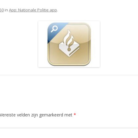
50
in
App: Nationale Politie app
.
Vereiste velden zijn gemarkeerd met
*