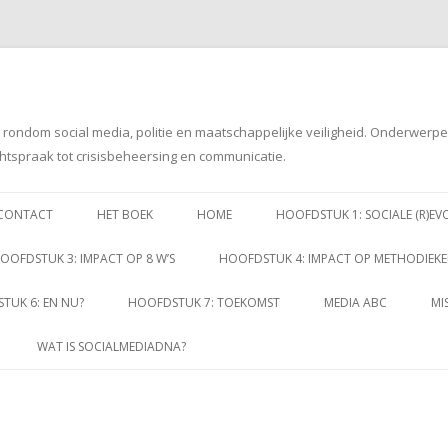
g rondom social media, politie en maatschappelijke veiligheid. Onderwerp
htspraak tot crisisbeheersing en communicatie.
Spring
naar
CONTACT
HET BOEK
HOME
HOOFDSTUK 1: SOCIALE (R)EV
inhoud
OOFDSTUK 3: IMPACT OP 8 W’S
HOOFDSTUK 4: IMPACT OP METHODIEK
TUK 6: EN NU?
HOOFDSTUK 7: TOEKOMST
MEDIA ABC
MI
WAT IS SOCIALMEDIADNA?