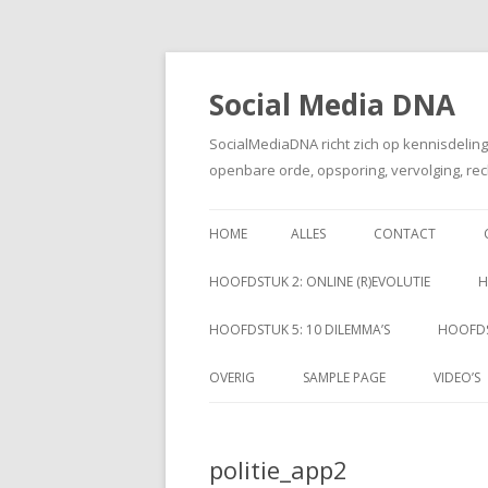
Social Media DNA
SocialMediaDNA richt zich op kennisdelin
openbare orde, opsporing, vervolging, rec
HOME
ALLES
CONTACT
HOOFDSTUK 2: ONLINE (R)EVOLUTIE
H
HOOFDSTUK 5: 10 DILEMMA’S
HOOFDS
OVERIG
SAMPLE PAGE
VIDEO’S
politie_app2