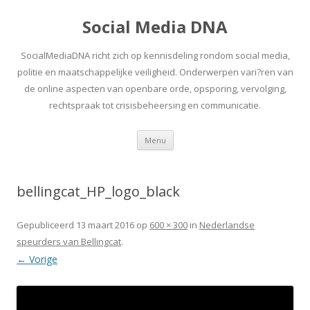
Social Media DNA
SocialMediaDNA richt zich op kennisdeling rondom social media,
politie en maatschappelijke veiligheid. Onderwerpen vari?ren van
de online aspecten van openbare orde, opsporing, vervolging,
rechtspraak tot crisisbeheersing en communicatie.
Spring
Menu
naar
inhoud
bellingcat_HP_logo_black
Gepubliceerd
13 maart 2016
op
600 × 300
in
Nederlandse
speurders van Bellingcat
.
← Vorige