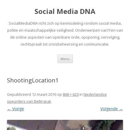
Social Media DNA
SocialMediaDNA richt zich op kennisdeling rondom social media,
politie en maatschappelijke veiligheid. Onderwerpen vari?ren van
de online aspecten van openbare orde, opsporing, vervolging,
rechtspraak tot crisisbeheersing en communicatie.
Spring
Menu
naar
inhoud
ShootingLocation1
Gepubliceerd
12 maart 2016
op
868 × 620
in
Nederlandse
speurders van Bellingcat
.
← Vorige
Volgende →