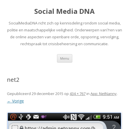
Social Media DNA
SocialMediaDNA richt zich op kennisdeling rondom social media,
politie en maatschappelijke veiligheid. Onderwerpen vari?ren van
de online aspecten van openbare orde, opsporing, vervolging,
rechtspraak tot crisisbeheersing en communicatie.
Spring
Menu
naar
inhoud
net2
Gepubliceerd
29 december 2015
op
434 × 767
in
App: NetNanny
.
← Vorige