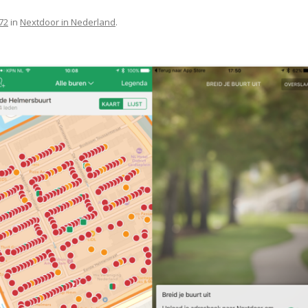
72
in
Nextdoor in Nederland
.