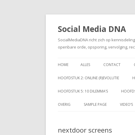
Social Media DNA
SocialMediaDNA richt zich op kennisdelin
openbare orde, opsporing, vervolging, rec
HOME
ALLES
CONTACT
HOOFDSTUK 2: ONLINE (R)EVOLUTIE
H
HOOFDSTUK 5: 10 DILEMMA’S
HOOFDS
OVERIG
SAMPLE PAGE
VIDEO’S
nextdoor screens