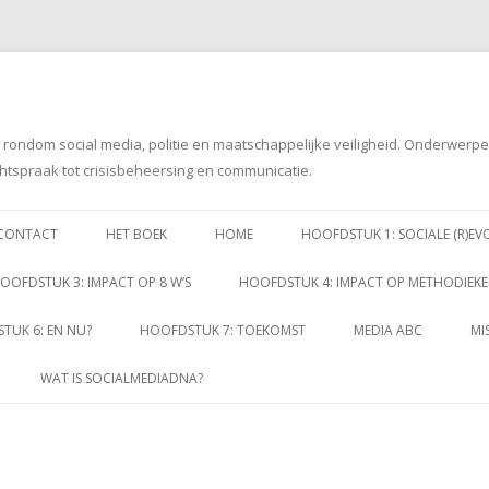
g rondom social media, politie en maatschappelijke veiligheid. Onderwerp
htspraak tot crisisbeheersing en communicatie.
Spring
naar
CONTACT
HET BOEK
HOME
HOOFDSTUK 1: SOCIALE (R)EV
inhoud
OOFDSTUK 3: IMPACT OP 8 W’S
HOOFDSTUK 4: IMPACT OP METHODIEK
TUK 6: EN NU?
HOOFDSTUK 7: TOEKOMST
MEDIA ABC
MI
WAT IS SOCIALMEDIADNA?