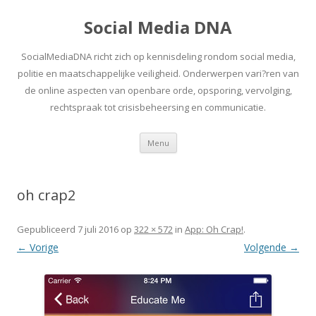
Social Media DNA
SocialMediaDNA richt zich op kennisdeling rondom social media,
politie en maatschappelijke veiligheid. Onderwerpen vari?ren van
de online aspecten van openbare orde, opsporing, vervolging,
rechtspraak tot crisisbeheersing en communicatie.
Spring
Menu
naar
inhoud
oh crap2
Gepubliceerd
7 juli 2016
op
322 × 572
in
App: Oh Crap!
.
← Vorige
Volgende →