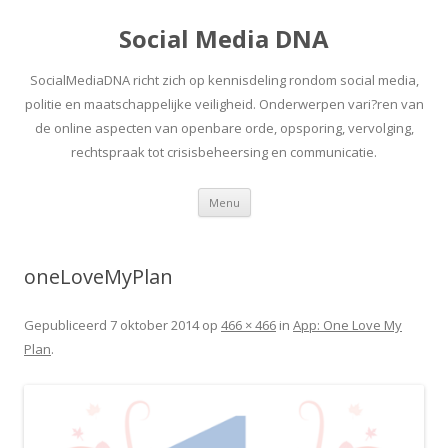
Social Media DNA
SocialMediaDNA richt zich op kennisdeling rondom social media,
politie en maatschappelijke veiligheid. Onderwerpen vari?ren van
de online aspecten van openbare orde, opsporing, vervolging,
rechtspraak tot crisisbeheersing en communicatie.
Spring
Menu
naar
inhoud
oneLoveMyPlan
Gepubliceerd
7 oktober 2014
op
466 × 466
in
App: One Love My
Plan
.