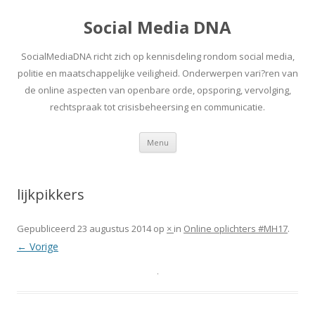
Social Media DNA
SocialMediaDNA richt zich op kennisdeling rondom social media,
politie en maatschappelijke veiligheid. Onderwerpen vari?ren van
de online aspecten van openbare orde, opsporing, vervolging,
rechtspraak tot crisisbeheersing en communicatie.
Spring
Menu
naar
inhoud
lijkpikkers
Gepubliceerd
23 augustus 2014
op
×
in
Online oplichters #MH17
.
← Vorige