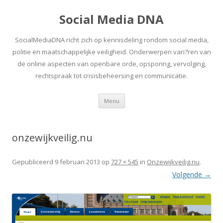
Social Media DNA
SocialMediaDNA richt zich op kennisdeling rondom social media,
politie en maatschappelijke veiligheid. Onderwerpen vari?ren van
de online aspecten van openbare orde, opsporing, vervolging,
rechtspraak tot crisisbeheersing en communicatie.
Spring
Menu
naar
inhoud
onzewijkveilig.nu
Gepubliceerd
9 februari 2013
op
727 × 545
in
Onzewijkveilig.nu
.
Volgende →