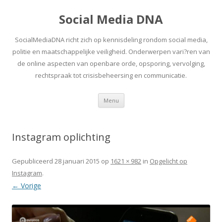
Social Media DNA
SocialMediaDNA richt zich op kennisdeling rondom social media,
politie en maatschappelijke veiligheid. Onderwerpen vari?ren van
de online aspecten van openbare orde, opsporing, vervolging,
rechtspraak tot crisisbeheersing en communicatie.
Spring
Menu
naar
inhoud
Instagram oplichting
Gepubliceerd
28 januari 2015
op
1621 × 982
in
Opgelicht op
Instagram
.
← Vorige