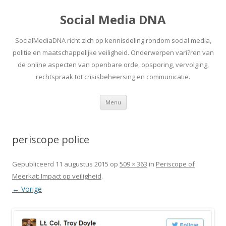
Social Media DNA
SocialMediaDNA richt zich op kennisdeling rondom social media,
politie en maatschappelijke veiligheid. Onderwerpen vari?ren van
de online aspecten van openbare orde, opsporing, vervolging,
rechtspraak tot crisisbeheersing en communicatie.
Spring
Menu
naar
inhoud
periscope police
Gepubliceerd
11 augustus 2015
op
509 × 363
in
Periscope of
Meerkat: Impact op veiligheid
.
← Vorige