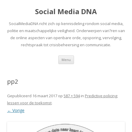
Social Media DNA
SocialMediaDNA richt zich op kennisdeling rondom social media,
politie en maatschappelijke veiligheid. Onderwerpen vari?ren van
de online aspecten van openbare orde, opsporing, vervolging,
rechtspraak tot crisisbeheersing en communicatie.
Spring
Menu
naar
inhoud
pp2
Gepubliceerd
16 maart 2017
op
587 × 594
in
Predictive policing:
lessen voor de toekomst
.
← Vorige