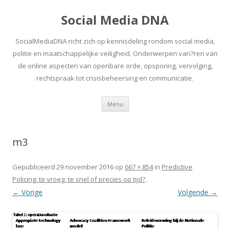
Social Media DNA
SocialMediaDNA richt zich op kennisdeling rondom social media,
politie en maatschappelijke veiligheid. Onderwerpen vari?ren van
de online aspecten van openbare orde, opsporing, vervolging,
rechtspraak tot crisisbeheersing en communicatie.
Spring
Menu
naar
inhoud
m3
Gepubliceerd
29 november 2016
op
667 × 854
in
Predictive
Policing: te vroeg, te snel of precies op tijd?
.
← Vorige
Volgende →