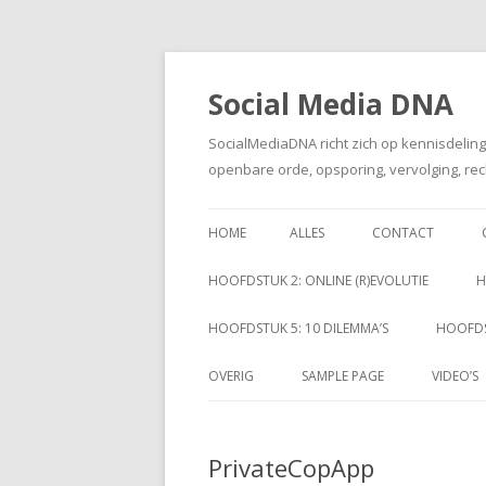
Social Media DNA
SocialMediaDNA richt zich op kennisdelin
openbare orde, opsporing, vervolging, rec
HOME
ALLES
CONTACT
HOOFDSTUK 2: ONLINE (R)EVOLUTIE
H
HOOFDSTUK 5: 10 DILEMMA’S
HOOFDS
OVERIG
SAMPLE PAGE
VIDEO’S
PrivateCopApp