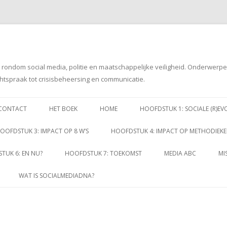
g rondom social media, politie en maatschappelijke veiligheid. Onderwerp
htspraak tot crisisbeheersing en communicatie.
Spring
naar
CONTACT
HET BOEK
HOME
HOOFDSTUK 1: SOCIALE (R)EV
inhoud
OOFDSTUK 3: IMPACT OP 8 W’S
HOOFDSTUK 4: IMPACT OP METHODIEK
TUK 6: EN NU?
HOOFDSTUK 7: TOEKOMST
MEDIA ABC
MI
WAT IS SOCIALMEDIADNA?