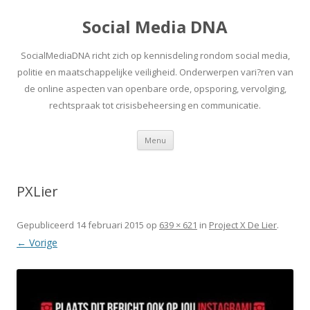
Social Media DNA
SocialMediaDNA richt zich op kennisdeling rondom social media,
politie en maatschappelijke veiligheid. Onderwerpen vari?ren van
de online aspecten van openbare orde, opsporing, vervolging,
rechtspraak tot crisisbeheersing en communicatie.
Spring
Menu
naar
inhoud
PXLier
Gepubliceerd
14 februari 2015
op
639 × 621
in
Project X De Lier
.
← Vorige