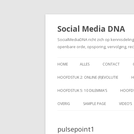
Social Media DNA
SocialMediaDNA richt zich op kennisdelin
openbare orde, opsporing, vervolging, rec
HOME
ALLES
CONTACT
HOOFDSTUK 2: ONLINE (R)EVOLUTIE
H
HOOFDSTUK 5: 10 DILEMMA’S
HOOFDS
OVERIG
SAMPLE PAGE
VIDEO’S
pulsepoint1