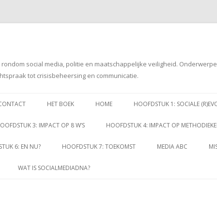
g rondom social media, politie en maatschappelijke veiligheid. Onderwerp
htspraak tot crisisbeheersing en communicatie.
Spring
naar
CONTACT
HET BOEK
HOME
HOOFDSTUK 1: SOCIALE (R)EV
inhoud
OOFDSTUK 3: IMPACT OP 8 W’S
HOOFDSTUK 4: IMPACT OP METHODIEK
TUK 6: EN NU?
HOOFDSTUK 7: TOEKOMST
MEDIA ABC
MI
WAT IS SOCIALMEDIADNA?