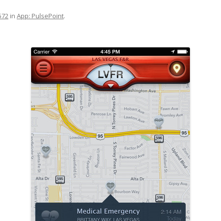
572
in
App: PulsePoint
.