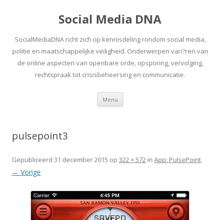
Social Media DNA
SocialMediaDNA richt zich op kennisdeling rondom social media,
politie en maatschappelijke veiligheid. Onderwerpen vari?ren van
de online aspecten van openbare orde, opsporing, vervolging,
rechtspraak tot crisisbeheersing en communicatie.
Spring
Menu
naar
inhoud
pulsepoint3
Gepubliceerd
31 december 2015
op
322 × 572
in
App: PulsePoint
.
← Vorige