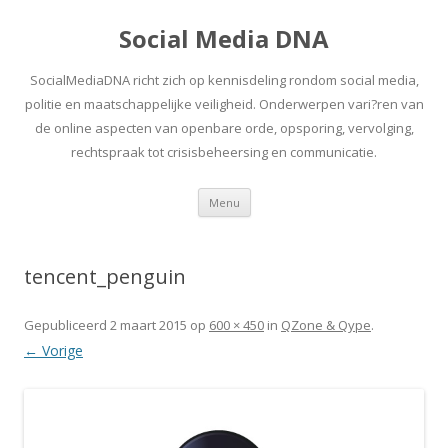
Social Media DNA
SocialMediaDNA richt zich op kennisdeling rondom social media,
politie en maatschappelijke veiligheid. Onderwerpen vari?ren van
de online aspecten van openbare orde, opsporing, vervolging,
rechtspraak tot crisisbeheersing en communicatie.
Spring
Menu
naar
inhoud
tencent_penguin
Gepubliceerd
2 maart 2015
op
600 × 450
in
QZone & Qype
.
← Vorige