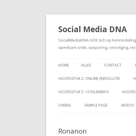
Social Media DNA
SocialMediaDNA richt zich op kennisdelin
openbare orde, opsporing, vervolging, rec
HOME
ALLES
CONTACT
HOOFDSTUK 2: ONLINE (R)EVOLUTIE
H
HOOFDSTUK 5: 10 DILEMMA’S
HOOFDS
OVERIG
SAMPLE PAGE
VIDEO’S
Ronanon