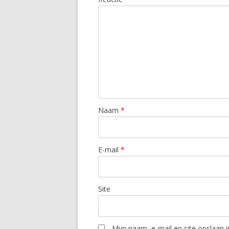
Naam
*
E-mail
*
Site
Mijn naam, e-mail en site opslaan 