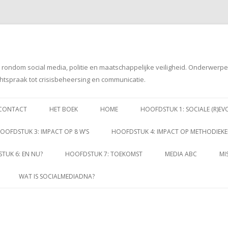
g rondom social media, politie en maatschappelijke veiligheid. Onderwerp
htspraak tot crisisbeheersing en communicatie.
Spring
naar
CONTACT
HET BOEK
HOME
HOOFDSTUK 1: SOCIALE (R)EV
inhoud
OOFDSTUK 3: IMPACT OP 8 W’S
HOOFDSTUK 4: IMPACT OP METHODIEK
TUK 6: EN NU?
HOOFDSTUK 7: TOEKOMST
MEDIA ABC
MI
WAT IS SOCIALMEDIADNA?