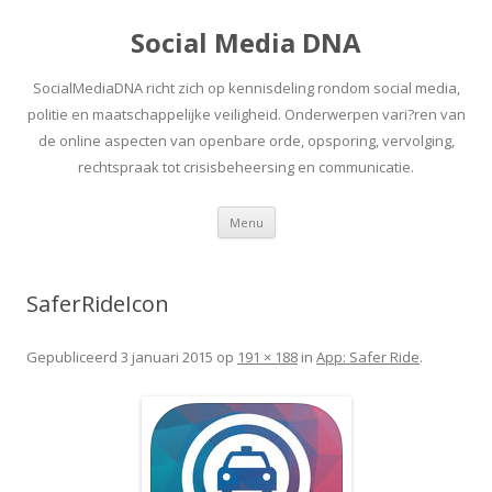
Social Media DNA
SocialMediaDNA richt zich op kennisdeling rondom social media,
politie en maatschappelijke veiligheid. Onderwerpen vari?ren van
de online aspecten van openbare orde, opsporing, vervolging,
rechtspraak tot crisisbeheersing en communicatie.
Spring
Menu
naar
inhoud
SaferRideIcon
Gepubliceerd
3 januari 2015
op
191 × 188
in
App: Safer Ride
.