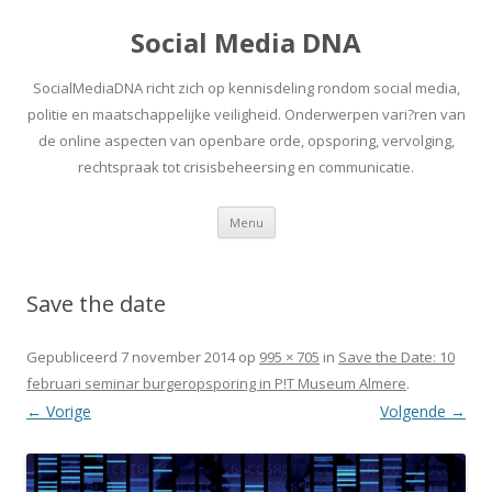
Social Media DNA
SocialMediaDNA richt zich op kennisdeling rondom social media,
politie en maatschappelijke veiligheid. Onderwerpen vari?ren van
de online aspecten van openbare orde, opsporing, vervolging,
rechtspraak tot crisisbeheersing en communicatie.
Spring
Menu
naar
inhoud
Save the date
Gepubliceerd
7 november 2014
op
995 × 705
in
Save the Date: 10
februari seminar burgeropsporing in P!T Museum Almere
.
← Vorige
Volgende →