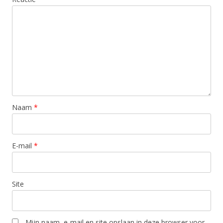
Naam
*
E-mail
*
Site
Mijn naam, e-mail en site opslaan in deze browser voor