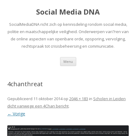
Social Media DNA
SocialMediaDNA richt zich op kennisdeling rondom social media,
politie en maatschappelijke veiligheid. Onderwerpen vari?ren van
de online aspecten van openbare orde, opsporing, vervolging,
rechtspraak tot crisisbeheersing en communicatie.
Spring
Menu
naar
inhoud
4chanthreat
Gepubliceerd
11 oktober 2014
op
2046 × 183
in
Scholen in Leiden
dicht vanwege een 4Chan bericht
.
← Vorige