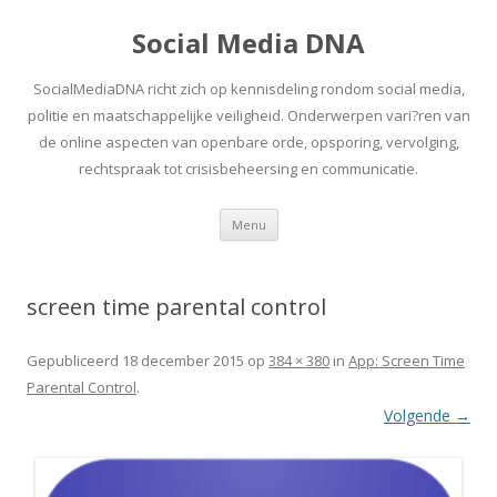
Social Media DNA
SocialMediaDNA richt zich op kennisdeling rondom social media,
politie en maatschappelijke veiligheid. Onderwerpen vari?ren van
de online aspecten van openbare orde, opsporing, vervolging,
rechtspraak tot crisisbeheersing en communicatie.
Spring
Menu
naar
inhoud
screen time parental control
Gepubliceerd
18 december 2015
op
384 × 380
in
App: Screen Time
Parental Control
.
Volgende →