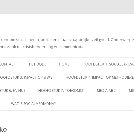
g rondom social media, politie en maatschappelijke veiligheid. Onderwerp
htspraak tot crisisbeheersing en communicatie.
Spring
naar
CONTACT
HET BOEK
HOME
HOOFDSTUK 1: SOCIALE (R)EV
inhoud
OOFDSTUK 3: IMPACT OP 8 W’S
HOOFDSTUK 4: IMPACT OP METHODIEK
TUK 6: EN NU?
HOOFDSTUK 7: TOEKOMST
MEDIA ABC
MI
WAT IS SOCIALMEDIADNA?
iko