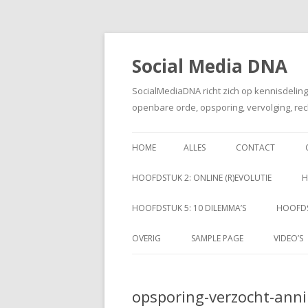
Social Media DNA
SocialMediaDNA richt zich op kennisdelin
openbare orde, opsporing, vervolging, rec
HOME
ALLES
CONTACT
HOOFDSTUK 2: ONLINE (R)EVOLUTIE
H
HOOFDSTUK 5: 10 DILEMMA’S
HOOFDS
OVERIG
SAMPLE PAGE
VIDEO’S
opsporing-verzocht-ann