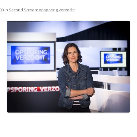
00
in
Second Screen: opsporing verzocht
.