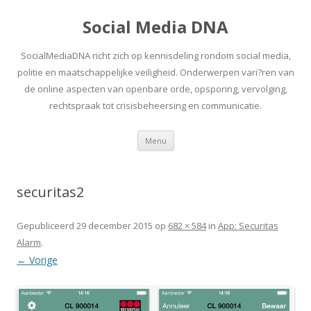
Social Media DNA
SocialMediaDNA richt zich op kennisdeling rondom social media,
politie en maatschappelijke veiligheid. Onderwerpen vari?ren van
de online aspecten van openbare orde, opsporing, vervolging,
rechtspraak tot crisisbeheersing en communicatie.
Spring
Menu
naar
inhoud
securitas2
Gepubliceerd
29 december 2015
op
682 × 584
in
App: Securitas
Alarm
.
← Vorige