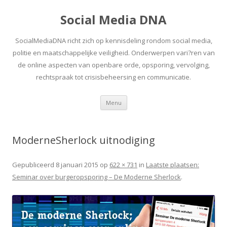
Social Media DNA
SocialMediaDNA richt zich op kennisdeling rondom social media,
politie en maatschappelijke veiligheid. Onderwerpen vari?ren van
de online aspecten van openbare orde, opsporing, vervolging,
rechtspraak tot crisisbeheersing en communicatie.
Spring
Menu
naar
inhoud
ModerneSherlock uitnodiging
Gepubliceerd
8 januari 2015
op
622 × 731
in
Laatste plaatsen:
Seminar over burgeropsporing – De Moderne Sherlock
.