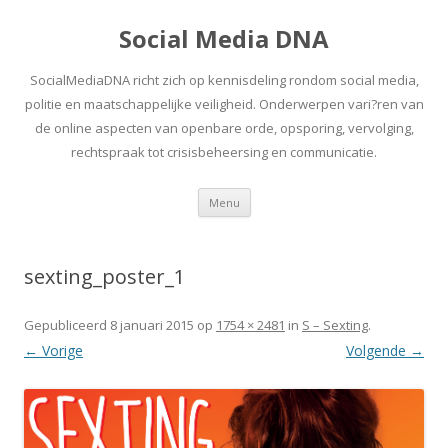
Social Media DNA
SocialMediaDNA richt zich op kennisdeling rondom social media,
politie en maatschappelijke veiligheid. Onderwerpen vari?ren van
de online aspecten van openbare orde, opsporing, vervolging,
rechtspraak tot crisisbeheersing en communicatie.
Spring
Menu
naar
inhoud
sexting_poster_1
Gepubliceerd
8 januari 2015
op
1754 × 2481
in
S – Sexting
.
← Vorige
Volgende →