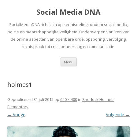
Social Media DNA
SocialMediaDNA richt zich op kennisdeling rondom social media,
politie en maatschappelijke veiligheid. Onderwerpen vari?ren van
de online aspecten van openbare orde, opsporing, vervolging,
rechtspraak tot crisisbeheersing en communicatie.
Spring
Menu
naar
inhoud
holmes1
Gepubliceerd
31 juli 2015
op
640 × 400
in
Sherlock Holmes:
Elementary
.
← Vorige
Volgende →