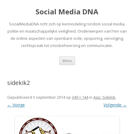
Social Media DNA
SocialMediaDNA richt zich op kennisdeling rondom social media,
politie en maatschappelijke veiligheid. Onderwerpen vari?ren van
de online aspecten van openbare orde, opsporing, vervolging,
rechtspraak tot crisisbeheersing en communicatie.
Spring
Menu
naar
inhoud
sidekik2
Gepubliceerd
5 september 2014
op
349 × 144
in
App: Sidekik
.
← Vorige
Volgende →