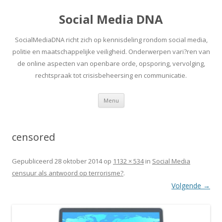
Social Media DNA
SocialMediaDNA richt zich op kennisdeling rondom social media,
politie en maatschappelijke veiligheid. Onderwerpen vari?ren van
de online aspecten van openbare orde, opsporing, vervolging,
rechtspraak tot crisisbeheersing en communicatie.
Spring
Menu
naar
inhoud
censored
Gepubliceerd
28 oktober 2014
op
1132 × 534
in
Social Media
censuur als antwoord op terrorisme?
.
Volgende →