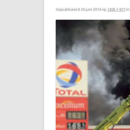
Gepubliceerd
26 juni 2014
op
1305 × 917
i