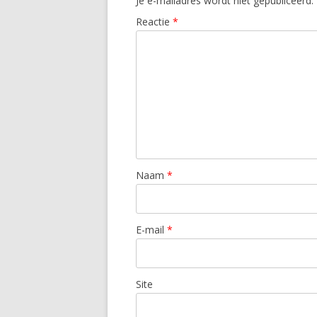
Je e-mailadres wordt niet gepubliceerd.
Reactie
*
Naam
*
E-mail
*
Site