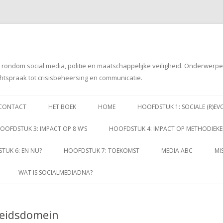
g rondom social media, politie en maatschappelijke veiligheid. Onderwerp
htspraak tot crisisbeheersing en communicatie.
Spring
naar
CONTACT
HET BOEK
HOME
HOOFDSTUK 1: SOCIALE (R)EV
inhoud
OOFDSTUK 3: IMPACT OP 8 W’S
HOOFDSTUK 4: IMPACT OP METHODIEK
TUK 6: EN NU?
HOOFDSTUK 7: TOEKOMST
MEDIA ABC
MI
WAT IS SOCIALMEDIADNA?
heidsdomein