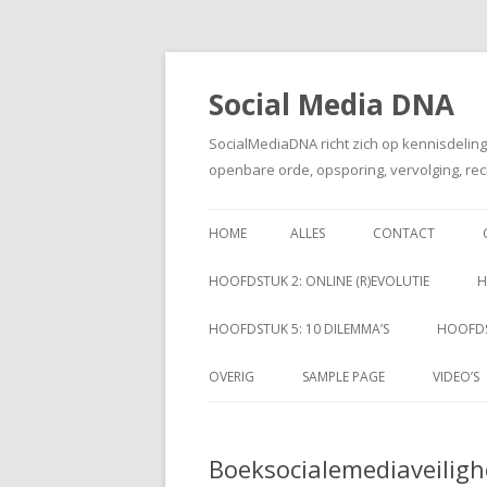
Social Media DNA
SocialMediaDNA richt zich op kennisdelin
openbare orde, opsporing, vervolging, rec
HOME
ALLES
CONTACT
HOOFDSTUK 2: ONLINE (R)EVOLUTIE
H
HOOFDSTUK 5: 10 DILEMMA’S
HOOFDS
OVERIG
SAMPLE PAGE
VIDEO’S
Boeksocialemediaveilig