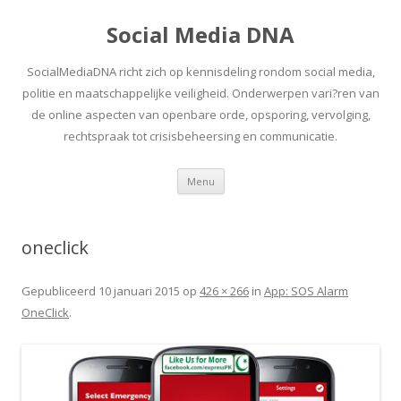
Social Media DNA
SocialMediaDNA richt zich op kennisdeling rondom social media,
politie en maatschappelijke veiligheid. Onderwerpen vari?ren van
de online aspecten van openbare orde, opsporing, vervolging,
rechtspraak tot crisisbeheersing en communicatie.
Spring
Menu
naar
inhoud
oneclick
Gepubliceerd
10 januari 2015
op
426 × 266
in
App: SOS Alarm
OneClick
.