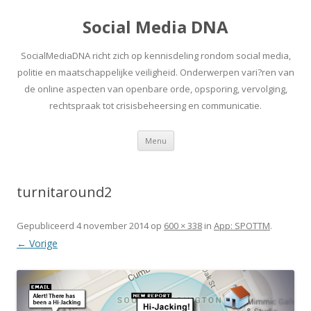
Social Media DNA
SocialMediaDNA richt zich op kennisdeling rondom social media,
politie en maatschappelijke veiligheid. Onderwerpen vari?ren van
de online aspecten van openbare orde, opsporing, vervolging,
rechtspraak tot crisisbeheersing en communicatie.
Spring
Menu
naar
inhoud
turnitaround2
Gepubliceerd
4 november 2014
op
600 × 338
in
App: SPOTTM
.
← Vorige