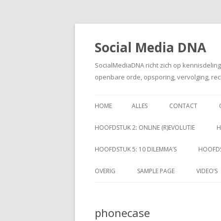
Social Media DNA
SocialMediaDNA richt zich op kennisdelin
openbare orde, opsporing, vervolging, rec
HOME
ALLES
CONTACT
HOOFDSTUK 2: ONLINE (R)EVOLUTIE
H
HOOFDSTUK 5: 10 DILEMMA’S
HOOFDS
OVERIG
SAMPLE PAGE
VIDEO’S
phonecase