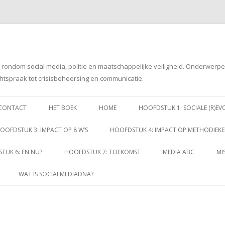
g rondom social media, politie en maatschappelijke veiligheid. Onderwerp
htspraak tot crisisbeheersing en communicatie.
Spring
naar
CONTACT
HET BOEK
HOME
HOOFDSTUK 1: SOCIALE (R)EV
inhoud
OOFDSTUK 3: IMPACT OP 8 W’S
HOOFDSTUK 4: IMPACT OP METHODIEK
TUK 6: EN NU?
HOOFDSTUK 7: TOEKOMST
MEDIA ABC
MI
WAT IS SOCIALMEDIADNA?