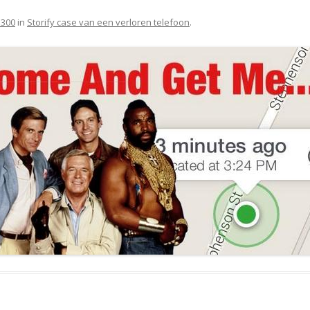
 300
in
Storify case van een verloren telefoon
.