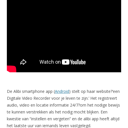
De Alibi smartphone app (
Android
) stelt op haar website?’een
Digitale Video Recorder voor je leven te zijn.’ Het registreert
audio, video en locatie informatie 24/7?om het nodige bewijs
te kunnen verstrekken als het nodig mocht blijken. Een
kwestie van “instellen en vergeten” en de alibi app heeft altijd
het laatste uur van iemands leven vastgelegd.