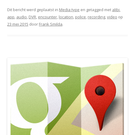
Dit bericht werd geplaatst in
Media type
en getagged met
alibi
,
app
,
audio
,
DVR
,
encounter
,
location
,
police
,
recording
,
video
op
23 mei 2015
door
Frank Smilda
.