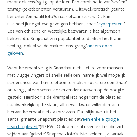
maar ook
sexting
ligt op de loer. Een combinatie van?
sex
?en?
texting
?(tekstberichten versturen). Oftewel,?erotisch getinte
berichten?en naaktfoto?s naar elkaar sturen. Dit kan
uiteindelijk negatieve gevolgen hebben, zoals?
cyberpesten
.?
Los van ethische en wettelijke bezwaren is het algemeen
bekend dat Snapchat zijn populariteit te danken heeft aan
sexting, ook al wil de makers ons graag?
anders doen
geloven
.
Want helemaal veilig is Snapchat niet: Het is -voor mensen
met vlugge vingers of snelle reflexen- namelijk wel mogelijk
screenshots van hun telefoon te maken zodra die een ‘Snap’
ontvangt, alleen wordt de verzender daarvan op de hoogte
gesteld. Hierdoor is de drempel iets hoger om de plaatjes
daadwerkelijk op te slaan, alhoewel kwaadwillenden zich
hiervan helemaal niets aantrekken. Dat blijkt wel uit het
aantal g?nante Snapchat-plaatjes dat?
een enkele google-
search oplevert
?(NSFW). Ook zijn er al diverse sites die zich
wijden aan ‘gelekte’ Snapchat-foto’s. Niet zelden lijkt wraak,