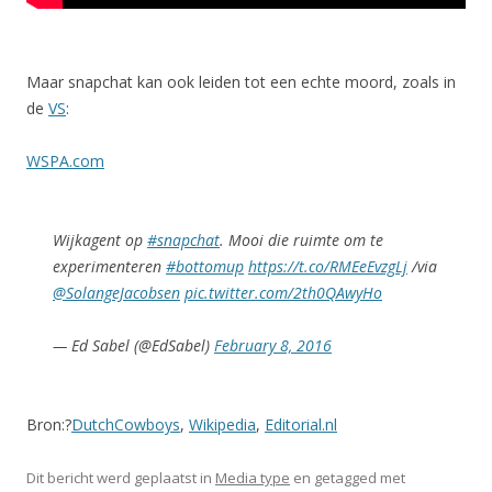
Maar snapchat kan ook leiden tot een echte moord, zoals in
de
VS
:
WSPA.com
Wijkagent op
#snapchat
. Mooi die ruimte om te
experimenteren
#bottomup
https://t.co/RMEeEvzgLj
/via
@SolangeJacobsen
pic.twitter.com/2th0QAwyHo
— Ed Sabel (@EdSabel)
February 8, 2016
Bron:?
DutchCowboys
,
Wikipedia
,
Editorial.nl
Dit bericht werd geplaatst in
Media type
en getagged met