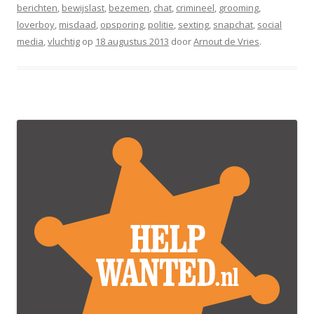
berichten
,
bewijslast
,
bezemen
,
chat
,
crimineel
,
grooming
,
loverboy
,
misdaad
,
opsporing
,
politie
,
sexting
,
snapchat
,
social
media
,
vluchtig
op
18 augustus 2013
door
Arnout de Vries
.