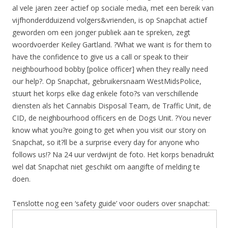
al vele jaren zeer actief op sociale media, met een bereik van
vijfhonderdduizend volgers&vrienden, is op Snapchat actief
geworden om een jonger publiek aan te spreken, zegt
woordvoerder Keiley Gartland. ?What we want is for them to
have the confidence to give us a call or speak to their
neighbourhood bobby [police officer] when they really need
our help?. Op Snapchat, gebruikersnaam WestMidsPolice,
stuurt het korps elke dag enkele foto?s van verschillende
diensten als het Cannabis Disposal Team, de Traffic Unit, de
CID, de neighbourhood officers en de Dogs Unit. ?You never
know what you?re going to get when you visit our story on
Snapchat, so it?ll be a surprise every day for anyone who
follows us!? Na 24 uur verdwijnt de foto. Het korps benadrukt
wel dat Snapchat niet geschikt om aangifte of melding te
doen.
Tenslotte nog een ‘safety guide’ voor ouders over snapchat: