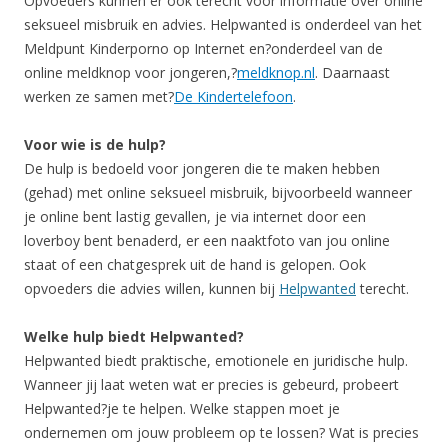
Opvoeders kunnen er ook terecht voor informatie over online
seksueel misbruik en advies. Helpwanted is onderdeel van het
Meldpunt Kinderporno op Internet en?onderdeel van de
online meldknop voor jongeren,?
meldknop.nl
. Daarnaast
werken ze samen met?
De Kindertelefoon
.
Voor wie is de hulp?
De hulp is bedoeld voor jongeren die te maken hebben
(gehad) met online seksueel misbruik, bijvoorbeeld wanneer
je online bent lastig gevallen, je via internet door een
loverboy bent benaderd, er een naaktfoto van jou online
staat of een chatgesprek uit de hand is gelopen. Ook
opvoeders die advies willen, kunnen bij
Helpwanted
terecht.
Welke hulp biedt Helpwanted?
Helpwanted biedt praktische, emotionele en juridische hulp.
Wanneer jij laat weten wat er precies is gebeurd, probeert
Helpwanted?je te helpen. Welke stappen moet je
ondernemen om jouw probleem op te lossen? Wat is precies