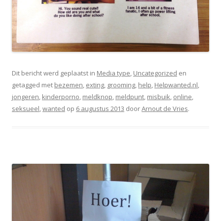
Dit bericht werd geplaatst in
Media type
,
Uncategorized
en
getagged met
bezemen
,
exting
,
grooming
,
help
,
Helpwanted.nl
,
jongeren
,
kinderporno
,
meldknop
,
meldpunt
,
misbuik
,
online
,
seksueel
,
wanted
op
6 augustus 2013
door
Arnout de Vries
.