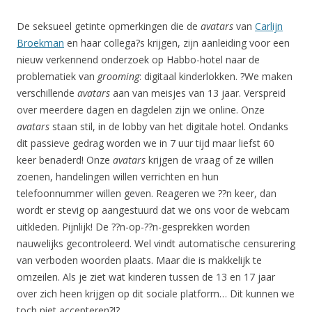
De seksueel getinte opmerkingen die de
avatars
van
Carlijn
Broekman
en haar collega?s krijgen, zijn aanleiding voor een
nieuw verkennend onderzoek op Habbo-hotel naar de
problematiek van
grooming
: digitaal kinderlokken. ?We maken
verschillende
avatars
aan van meisjes van 13 jaar. Verspreid
over meerdere dagen en dagdelen zijn we online. Onze
avatars
staan stil, in de lobby van het digitale hotel. Ondanks
dit passieve gedrag worden we in 7 uur tijd maar liefst 60
keer benaderd! Onze
avatars
krijgen de vraag of ze willen
zoenen, handelingen willen verrichten en hun
telefoonnummer willen geven. Reageren we ??n keer, dan
wordt er stevig op aangestuurd dat we ons voor de webcam
uitkleden. Pijnlijk! De ??n-op-??n-gesprekken worden
nauwelijks gecontroleerd. Wel vindt automatische censurering
van verboden woorden plaats. Maar die is makkelijk te
omzeilen. Als je ziet wat kinderen tussen de 13 en 17 jaar
over zich heen krijgen op dit sociale platform… Dit kunnen we
toch niet accepteren?!?