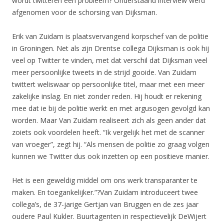
wordt twitteren een probleem? Onderstaand interview werd
afgenomen voor de schorsing van Dijksman.
Erik van Zuidam is plaatsvervangend korpschef van de politie
in Groningen. Net als zijn Drentse collega Dijksman is ook hij
veel op Twitter te vinden, met dat verschil dat Dijksman veel
meer persoonlijke tweets in de strijd gooide. Van Zuidam
twittert weliswaar op persoonlijke titel, maar met een meer
zakelijke inslag. En niet zonder reden. Hij houdt er rekening
mee dat ie bij de politie werkt en met argusogen gevolgd kan
worden. Maar Van Zuidam realiseert zich als geen ander dat
zoiets ook voordelen heeft. “Ik vergelijk het met de scanner
van vroeger”, zegt hij. “Als mensen de politie zo graag volgen
kunnen we Twitter dus ook inzetten op een positieve manier.
Het is een geweldig middel om ons werk transparanter te
maken. En toegankelijker.”?Van Zuidam introduceert twee
collega’s, de 37-jarige Gertjan van Bruggen en de zes jaar
oudere Paul Kukler. Buurtagenten in respectievelijk DeWijert