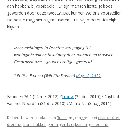
aan hebben, bijvoorbeeld. ?Er zijn mensen lichtelijk boos
geworden door deze tweet.?,,Dat kunnen we ons voorstellen.
De politie mag niet stigmatiseren. Juist wij moeten feitelijk
blijven.
Meer meldingen in Drenthe van poging tot
woninginbraak en insluiping door mannen en vrouwen.
Gesproken over zigeuner achtige types#HH
? Politie Emmen (@PolitieEmmen)
May 12, 2012
Bronnen:?AD (14 mei 2012),?
Trouw
(29 dec 2010),?Dagblad
van het Noorden (31 dec 2010),?Metro NL (3 aug 2011)
Dit bericht werd geplaatst in
Rules
en getagged met
districtschef
,
drenthe
,
frans bakker
,
gerda
,
gerda dijksman
,
grotedame
,