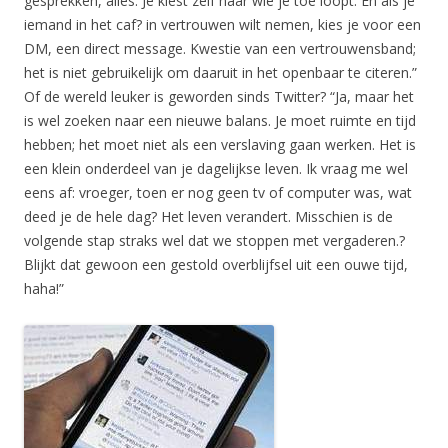
gesprekken, alles. Je kiest zelf naar wie je toe loopt. En als je
iemand in het caf? in vertrouwen wilt nemen, kies je voor een
DM, een direct message. Kwestie van een vertrouwensband;
het is niet gebruikelijk om daaruit in het openbaar te citeren.”
Of de wereld leuker is geworden sinds Twitter? “Ja, maar het
is wel zoeken naar een nieuwe balans. Je moet ruimte en tijd
hebben; het moet niet als een verslaving gaan werken. Het is
een klein onderdeel van je dagelijkse leven. Ik vraag me wel
eens af: vroeger, toen er nog geen tv of computer was, wat
deed je de hele dag? Het leven verandert. Misschien is de
volgende stap straks wel dat we stoppen met vergaderen.?
Blijkt dat gewoon een gestold overblijfsel uit een ouwe tijd,
haha!”