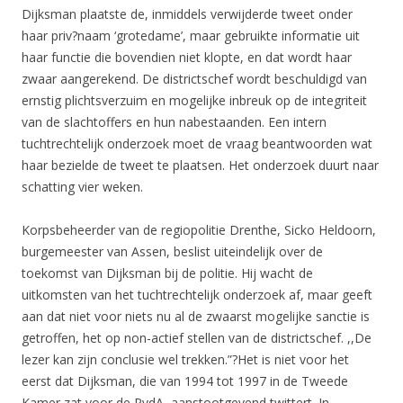
Dijksman plaatste de, inmiddels verwijderde tweet onder
haar priv?naam ‘grotedame’, maar gebruikte informatie uit
haar functie die bovendien niet klopte, en dat wordt haar
zwaar aangerekend. De districtschef wordt beschuldigd van
ernstig plichtsverzuim en mogelijke inbreuk op de integriteit
van de slachtoffers en hun nabestaanden. Een intern
tuchtrechtelijk onderzoek moet de vraag beantwoorden wat
haar bezielde de tweet te plaatsen. Het onderzoek duurt naar
schatting vier weken.
Korpsbeheerder van de regiopolitie Drenthe, Sicko Heldoorn,
burgemeester van Assen, beslist uiteindelijk over de
toekomst van Dijksman bij de politie. Hij wacht de
uitkomsten van het tuchtrechtelijk onderzoek af, maar geeft
aan dat niet voor niets nu al de zwaarst mogelijke sanctie is
getroffen, het op non-actief stellen van de districtschef. ,,De
lezer kan zijn conclusie wel trekken.”?Het is niet voor het
eerst dat Dijksman, die van 1994 tot 1997 in de Tweede
Kamer zat voor de PvdA, aanstootgevend twittert. In