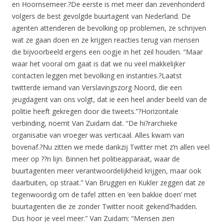
en Hoornsemeer.?De eerste is met meer dan zevenhonderd
volgers de best gevolgde buurtagent van Nederland. De
agenten attenderen de bevolking op problemen, ze schrijven
wat ze gaan doen en ze krijgen reacties terug van mensen
die bijvoorbeeld ergens een oogje in het zeil houden. “Maar
waar het vooral om gaat is dat we nu veel makkelijker
contacten leggen met bevolking en instanties.?Laatst
twitterde iemand van Verslavingszorg Noord, die een
jeugdagent van ons volgt, dat ie een heel ander beeld van de
politie heeft gekregen door die tweets.”?Horizontale
verbinding, noemt Van Zuidam dat. “De hi?rarchieke
organisatie van vroeger was verticaal. Alles kwam van
bovenaf.?Nu zitten we mede dankzij Twitter met z’n allen veel
meer op ??n lijn. Binnen het politieapparaat, waar de
buurtagenten meer verantwoordelijkheid krijgen, maar ook
daarbuiten, op straat.” Van Bruggen en Kukler zeggen dat ze
tegenwoordig om de tafel zitten en ‘een bakkie doen’ met
buurtagenten die ze zonder Twitter nooit gekend?hadden.
Dus hoor je veel meer.” Van Zuidam: “Mensen zien