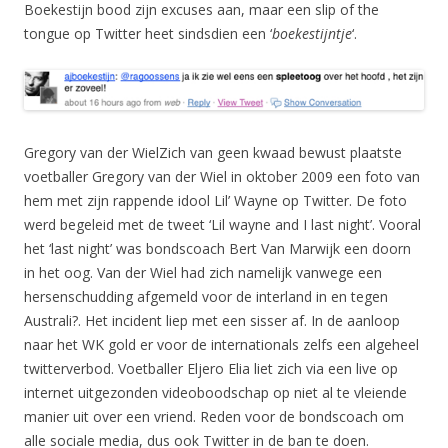
Boekestijn bood zijn excuses aan, maar een slip of the
tongue op Twitter heet sindsdien een ‘
boekestijntje
‘.
Gregory van der WielZich van geen kwaad bewust plaatste
voetballer Gregory van der Wiel in oktober 2009 een foto van
hem met zijn rappende idool Lil’ Wayne op Twitter. De foto
werd begeleid met de tweet ‘Lil wayne and I last night’. Vooral
het ‘last night’ was bondscoach Bert Van Marwijk een doorn
in het oog. Van der Wiel had zich namelijk vanwege een
hersenschudding afgemeld voor de interland in en tegen
Australi?. Het incident liep met een sisser af. In de aanloop
naar het WK gold er voor de internationals zelfs een algeheel
twitterverbod. Voetballer Eljero Elia liet zich via een live op
internet uitgezonden videoboodschap op niet al te vleiende
manier uit over een vriend. Reden voor de bondscoach om
alle sociale media, dus ook Twitter in de ban te doen.