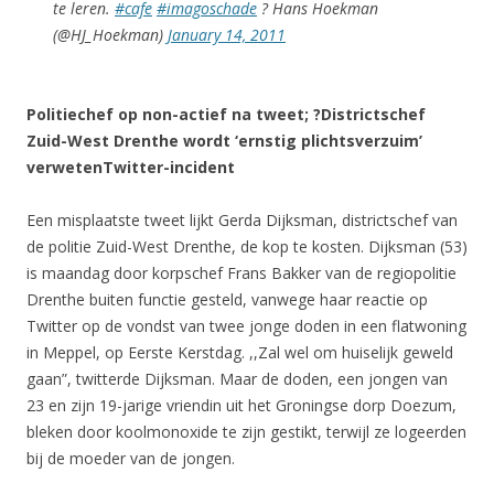
te leren.
#cafe
#imagoschade
? Hans Hoekman
(@HJ_Hoekman)
January 14, 2011
Politiechef op non-actief na tweet; ?Districtschef
Zuid-West Drenthe wordt ‘ernstig plichtsverzuim’
verwetenTwitter-incident
Een misplaatste tweet lijkt Gerda Dijksman, districtschef van
de politie Zuid-West Drenthe, de kop te kosten. Dijksman (53)
is maandag door korpschef Frans Bakker van de regiopolitie
Drenthe buiten functie gesteld, vanwege haar reactie op
Twitter op de vondst van twee jonge doden in een flatwoning
in Meppel, op Eerste Kerstdag. ,,Zal wel om huiselijk geweld
gaan”, twitterde Dijksman. Maar de doden, een jongen van
23 en zijn 19-jarige vriendin uit het Groningse dorp Doezum,
bleken door koolmonoxide te zijn gestikt, terwijl ze logeerden
bij de moeder van de jongen.