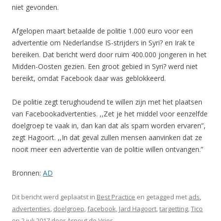
niet gevonden.
Afgelopen maart betaalde de politie 1.000 euro voor een
advertentie om Nederlandse IS-strijders in Syri? en Irak te
bereiken. Dat bericht werd door ruim 400.000 jongeren in het
Midden-Oosten gezien. Een groot gebied in Syri? werd niet
bereikt, omdat Facebook daar was geblokkeerd.
De politie zegt terughoudend te willen zijn met het plaatsen
van Facebookadvertenties. ,,Zet je het middel voor eenzelfde
doelgroep te vaak in, dan kan dat als spam worden ervaren”,
zegt Hagoort. ,,In dat geval zullen mensen aanvinken dat ze
nooit meer een advertentie van de politie willen ontvangen.”
Bronnen:
AD
Dit bericht werd geplaatst in
Best Practice
en getagged met
ads
,
advertenties
,
doelgroep
,
facebook
,
Jard Hagoort
,
targetting
,
Tico
op
2 juli 2017
door
Arnout de Vries
.