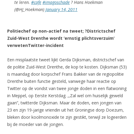
te leren.
#cafe
#imagoschade
? Hans Hoekman
(@HJ_Hoekman)
January 14, 2011
Politiechef op non-actief na tweet; ?Districtschef
Zuid-West Drenthe wordt ‘ernstig plichtsverzuim’
verwetenTwitter-incident
Een misplaatste tweet lijkt Gerda Dijksman, districtschef van
de politie Zuid-West Drenthe, de kop te kosten. Dijksman (53)
is maandag door korpschef Frans Bakker van de regiopolitie
Drenthe buiten functie gesteld, vanwege haar reactie op
Twitter op de vondst van twee jonge doden in een flatwoning
in Meppel, op Eerste Kerstdag. ,,Zal wel om huiselijk geweld
gaan”, twitterde Dijksman. Maar de doden, een jongen van
23 en zijn 19-jarige vriendin uit het Groningse dorp Doezum,
bleken door koolmonoxide te zijn gestikt, terwijl ze logeerden
bij de moeder van de jongen.