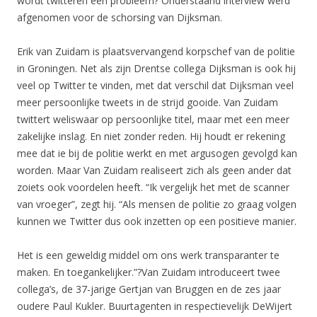
wordt twitteren een probleem? Onderstaand interview werd
afgenomen voor de schorsing van Dijksman.
Erik van Zuidam is plaatsvervangend korpschef van de politie
in Groningen. Net als zijn Drentse collega Dijksman is ook hij
veel op Twitter te vinden, met dat verschil dat Dijksman veel
meer persoonlijke tweets in de strijd gooide. Van Zuidam
twittert weliswaar op persoonlijke titel, maar met een meer
zakelijke inslag. En niet zonder reden. Hij houdt er rekening
mee dat ie bij de politie werkt en met argusogen gevolgd kan
worden. Maar Van Zuidam realiseert zich als geen ander dat
zoiets ook voordelen heeft. “Ik vergelijk het met de scanner
van vroeger”, zegt hij. “Als mensen de politie zo graag volgen
kunnen we Twitter dus ook inzetten op een positieve manier.
Het is een geweldig middel om ons werk transparanter te
maken. En toegankelijker.”?Van Zuidam introduceert twee
collega’s, de 37-jarige Gertjan van Bruggen en de zes jaar
oudere Paul Kukler. Buurtagenten in respectievelijk DeWijert