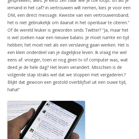
gesprekken, alles. Je kiest zelf naar wie je toe loopt. En als je
iemand in het caf? in vertrouwen wilt nemen, kies je voor een
DM, een direct message. Kwestie van een vertrouwensband;
het is niet gebruikelijk om daaruit in het openbaar te citeren.”
Of de wereld leuker is geworden sinds Twitter? “Ja, maar het
is wel zoeken naar een nieuwe balans. Je moet ruimte en tijd
hebben; het moet niet als een verslaving gaan werken. Het is
een klein onderdeel van je dagelijkse leven. Ik vraag me wel
eens af: vroeger, toen er nog geen tv of computer was, wat
deed je de hele dag? Het leven verandert. Misschien is de
volgende stap straks wel dat we stoppen met vergaderen.?
Blijkt dat gewoon een gestold overblijfsel uit een ouwe tijd,
haha!”