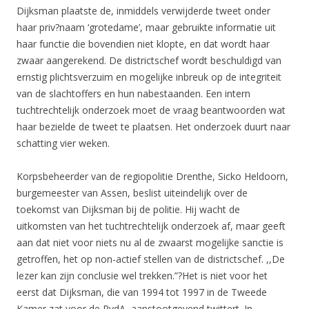
Dijksman plaatste de, inmiddels verwijderde tweet onder
haar priv?naam ‘grotedame’, maar gebruikte informatie uit
haar functie die bovendien niet klopte, en dat wordt haar
zwaar aangerekend. De districtschef wordt beschuldigd van
ernstig plichtsverzuim en mogelijke inbreuk op de integriteit
van de slachtoffers en hun nabestaanden. Een intern
tuchtrechtelijk onderzoek moet de vraag beantwoorden wat
haar bezielde de tweet te plaatsen. Het onderzoek duurt naar
schatting vier weken.
Korpsbeheerder van de regiopolitie Drenthe, Sicko Heldoorn,
burgemeester van Assen, beslist uiteindelijk over de
toekomst van Dijksman bij de politie. Hij wacht de
uitkomsten van het tuchtrechtelijk onderzoek af, maar geeft
aan dat niet voor niets nu al de zwaarst mogelijke sanctie is
getroffen, het op non-actief stellen van de districtschef. ,,De
lezer kan zijn conclusie wel trekken.”?Het is niet voor het
eerst dat Dijksman, die van 1994 tot 1997 in de Tweede
Kamer zat voor de PvdA, aanstootgevend twittert. In