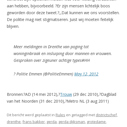
aan hebben, bijvoorbeeld. ?Er zijn mensen lichtelijk boos
geworden door deze tweet.?,,Dat kunnen we ons voorstellen.
De politie mag niet stigmatiseren. Juist wij moeten feitelijk
blijven.
Meer meldingen in Drenthe van poging tot
woninginbraak en insluiping door mannen en vrouwen.
Gesproken over zigeuner achtige types#HH
? Politie Emmen (@PolitieEmmen)
May 12, 2012
Bronnen:?AD (14 mei 2012),?
Trouw
(29 dec 2010),?Dagblad
van het Noorden (31 dec 2010),?Metro NL (3 aug 2011)
Dit bericht werd geplaatst in
Rules
en getagged met
districtschef
,
drenthe
,
frans bakker
,
gerda
,
gerda dijksman
,
grotedame
,