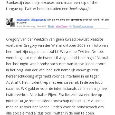
Boekestijn bood zijn excuses aan, maar een slip of the
tongue op Twitter heet sindsdien een ‘
boekestijntje
‘.
Gregory van der WielZich van geen kwaad bewust plaatste
voetballer Gregory van der Wiel in oktober 2009 een foto van
hem met zijn rappende idool Lil’ Wayne op Twitter. De foto
werd begeleid met de tweet ‘Lil wayne and I last night’. Vooral
het ‘last night’ was bondscoach Bert Van Marwijk een doorn
in het oog. Van der Wiel had zich namelijk vanwege een
hersenschudding afgemeld voor de interland in en tegen
Australi?. Het incident liep met een sisser af. In de aanloop
naar het WK gold er voor de internationals zelfs een algeheel
twitterverbod. Voetballer Eljero Elia liet zich via een live op
internet uitgezonden videoboodschap op niet al te vleiende
manier uit over een vriend. Reden voor de bondscoach om
alle sociale media, dus ook Twitter in de ban te doen.