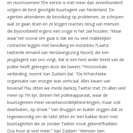
en Hoornsemeer.?De eerste is met meer dan zevenhonderd
volgers de best gevolgde buurtagent van Nederland. De
agenten attenderen de bevolking op problemen, ze schrijven
wat ze gaan doen en ze krijgen reacties terug van mensen
die bijvoorbeeld ergens een oogje in het zeil houden. “Maar
waar het vooral om gaat is dat we nu veel makkelijker
contacten leggen met bevolking en instanties.?Laatst
twitterde iemand van Verslavingszorg Noord, die een
jeugdagent van ons volgt, dat ie een heel ander beeld van de
politie heeft gekregen door die tweets.”?Horizontale
verbinding, noemt Van Zuidam dat. “De hi?rarchieke
organisatie van vroeger was verticaal. Alles kwam van
bovenaf.?Nu zitten we mede dankzij Twitter met z’n allen veel
meer op ??n lijn. Binnen het politieapparaat, waar de
buurtagenten meer verantwoordelijkheid krijgen, maar ook
daarbuiten, op straat.” Van Bruggen en Kukler zeggen dat ze
tegenwoordig om de tafel zitten en ‘een bakkie doen’ met
buurtagenten die ze zonder Twitter nooit gekend?hadden.
Dus hoor je veel meer.” Van Zuidam: “Mensen zien