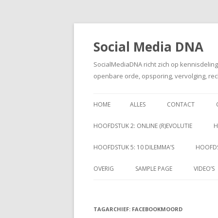
Social Media DNA
SocialMediaDNA richt zich op kennisdelin
openbare orde, opsporing, vervolging, rec
HOME
ALLES
CONTACT
HOOFDSTUK 2: ONLINE (R)EVOLUTIE
H
HOOFDSTUK 5: 10 DILEMMA’S
HOOFDS
OVERIG
SAMPLE PAGE
VIDEO’S
TAGARCHIEF:
FACEBOOKMOORD