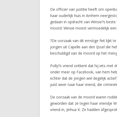
De officier van justitie heeft om open
haar ouderlijk huis in Arnhem neergest
gedaan in opdracht van Winsie?s beste v
moord. Winsie moest vermoedelijk een 
?De oorzaak van dit ernstige feit lijkt 
jongen uit Capelle aan den IJssel die h
beschuldigd van de moord op het meisj
Polly?s vriend ontkent dat hij iets met 
onder meer op Facebook, van hem hebb
echter dat de jongen wel degelijk actie
juist weer naar haar vriend, die criminel
De oorzaak van de moord waren roddels 
geworden dat ze tegen haar vriendje We
vriend in, Jinhua K. Ze hadden afgespro