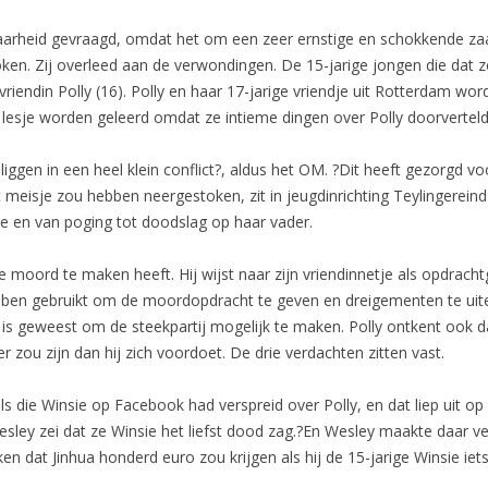
baarheid gevraagd, omdat het om een zeer ernstige en schokkende zaa
oken. Zij overleed aan de verwondingen. De 15-jarige jongen die da
riendin Polly (16). Polly en haar 17-jarige vriendje uit Rotterdam wo
lesje worden geleerd omdat ze intieme dingen over Polly doorverteld
te liggen in een heel klein conflict?, aldus het OM. ?Dit heeft gezorgd
et meisje zou hebben neergestoken, zit in jeugdinrichting Teylingerein
e en van poging tot doodslag op haar vader.
de moord te maken heeft. Hij wijst naar zijn vriendinnetje als opdrach
en gebruikt om de moordopdracht te geven en dreigementen te uite
f is geweest om de steekpartij mogelijk te maken. Polly ontkent ook da
er zou zijn dan hij zich voordoet. De drie verdachten zitten vast.
die Winsie op Facebook had verspreid over Polly, en dat liep uit op 
sley zei dat ze Winsie het liefst dood zag.?En Wesley maakte daar ve
ken dat Jinhua honderd euro zou krijgen als hij de 15-jarige Winsie ie