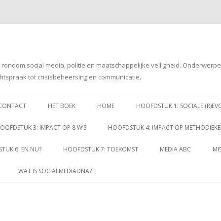
g rondom social media, politie en maatschappelijke veiligheid. Onderwerp
htspraak tot crisisbeheersing en communicatie.
Spring
naar
CONTACT
HET BOEK
HOME
HOOFDSTUK 1: SOCIALE (R)EV
inhoud
OOFDSTUK 3: IMPACT OP 8 W’S
HOOFDSTUK 4: IMPACT OP METHODIEK
TUK 6: EN NU?
HOOFDSTUK 7: TOEKOMST
MEDIA ABC
MI
WAT IS SOCIALMEDIADNA?