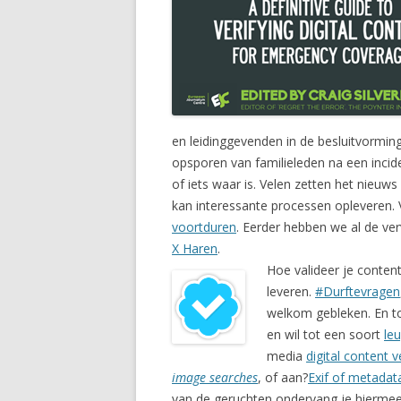
en leidinggevenden in de besluitvormin
opsporen van familieleden na een inci
of iets waar is. Velen zetten het nieu
kan interessante processen opleveren
voortduren
. Eerder hebben we al de v
X Haren
.
Hoe valideer je conten
leveren.
#Durftevragen
welkom gebleken. En to
en wil tot een soort
le
media
digital content 
image searches
, of aan?
Exif of metadat
van de geruchten ondervang je hiermee.