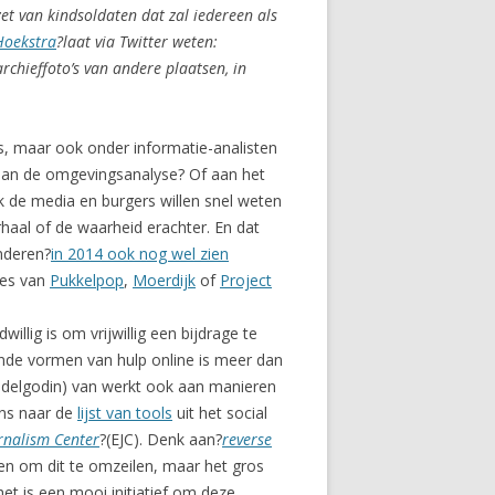
et van kindsoldaten dat zal iedereen als
Hoekstra
?laat via Twitter weten:
rchieffoto’s van andere plaatsen, in
, maar ook onder informatie-analisten
n aan de omgevingsanalyse? Of aan het
 de media en burgers willen snel weten
haal of de waarheid erachter. En dat
anderen?
in 2014 ook nog wel zien
ses van
Pukkelpop
,
Moerdijk
of
Project
illig is om vrijwillig een bijdrage te
nde vormen van hulp online is meer dan
ddelgodin) van werkt ook aan manieren
ens naar de
lijst van tools
uit het social
rnalism Center
?(EJC). Denk aan?
reverse
eren om dit te omzeilen, maar het gros
et is een mooi initiatief om deze