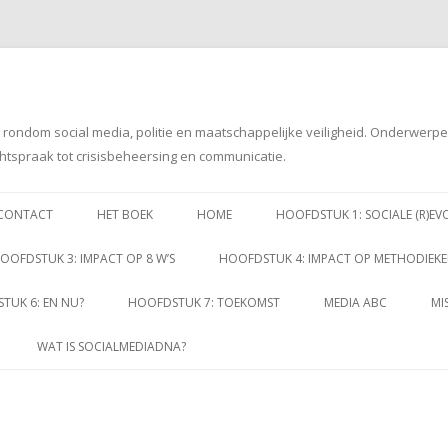
g rondom social media, politie en maatschappelijke veiligheid. Onderwerp
htspraak tot crisisbeheersing en communicatie.
Spring
naar
CONTACT
HET BOEK
HOME
HOOFDSTUK 1: SOCIALE (R)EV
inhoud
OOFDSTUK 3: IMPACT OP 8 W’S
HOOFDSTUK 4: IMPACT OP METHODIEK
TUK 6: EN NU?
HOOFDSTUK 7: TOEKOMST
MEDIA ABC
MI
WAT IS SOCIALMEDIADNA?