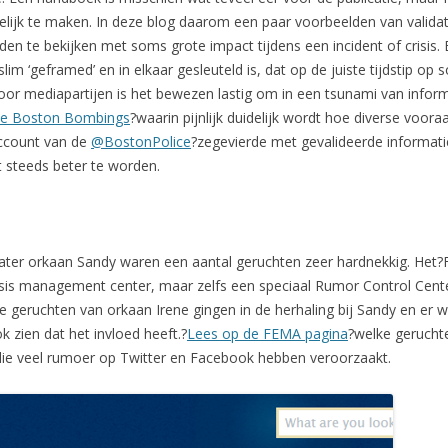
lijk te maken. In deze blog daarom een paar voorbeelden van validati
n te bekijken met soms grote impact tijdens een incident of crisis. 
im ‘geframed’ en in elkaar gesleuteld is, dat op de juiste tijdstip op 
 voor mediapartijen is het bewezen lastig om in een tsunami van inform
 de Boston Bombings
?waarin pijnlijk duidelijk wordt hoe diverse voor
account van de
@BostonPolice
?zegevierde met gevalideerde informati
jkt steeds beter te worden.
r later orkaan Sandy waren een aantal geruchten zeer hardnekkig. 
risis management center, maar zelfs een speciaal Rumor Control Cen
 geruchten van orkaan Irene gingen in de herhaling bij Sandy en er
k zien dat het invloed heeft.?
Lees op de FEMA pagina
?welke geruchte
 die veel rumoer op Twitter en Facebook hebben veroorzaakt.