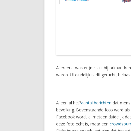
Allereerst was er (net als bij orkaan I
waren. Uiteindelijk is dit gerucht, helaas
Alleen al het?
aantal berichten
dat mense
bevolking. Bovenstaande foto werd als 
Facebook wordt al meteen duidelijk dat 
deze foto echt is, maar een
crowdsourc
Flickr image search laat zien dat het ori