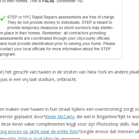
rene) het gerucht van haaien in de straten van New York en andere pla
 pas in een vrij laat stadium, ontkracht.
n maken over haaien in hun straat tijdens een overstroming zorgt v
eerste geplaatst door?
Kevin McCarty
, die wel in Brigantine?lijkt te 
deze Kevin vaker complimenten krijgt voor zijn Photoshop skills. Natu
ing proces op jacht naar de echte foto
?zorgde ervoor dat mensen uite
gineel?
in 2006 in Zuid Afrika
?is genomen.