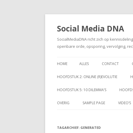
Social Media DNA
SocialMediaDNA richt zich op kennisdelin
openbare orde, opsporing, vervolging, rec
HOME
ALLES
CONTACT
HOOFDSTUK 2: ONLINE (R)EVOLUTIE
H
HOOFDSTUK 5: 10 DILEMMA’S
HOOFDS
OVERIG
SAMPLE PAGE
VIDEO’S
TAGARCHIEF:
GENERATED