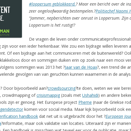
#loppersum geblokkeerd.
? Maar een bericht over de inz
zeer ongeloofwaardig bestempelen.?
Politiechef Naomi 
“Jammer, nepberichten over onrust in Loppersum. Zijn a
Loppersum is het rustig!?
De vragen die leven onder communicatieprofessionals
g zijn voor een ieder herkenbaar. Wie zou een bijdrage willen levere
dent. Of een bijdrage aan het communiceren met de buitenwereld? Ook
ws klakkeloos door en sommigen duiken erin op zoek naar een mooi ver
. Volgens sommigen was 2013 het ?
Jaar van de Hoax
?, een trend die 
ervelende gevolgen van van geruchten kunnen waarnemen in de analy
t? Door bijvoorbeeld aan?
crowdsourcing
?te doen, weten we wie bereidw
, crowdmapping of
crisismappig
(zoals met
Ushahidi
) en andere beke
ols zijn er genoeg. Het Europese project
Pheme
(naar de Griekse ro
ugendetector
komen voor social media. Maar kijk bijvoorbeeld ook e
verification handbook
dat net uit is uitgebracht door het ?
European Jou
a
?informatie, maar ook validatie van locaties. Uiteraard zijn er mani
 Een handboek is misschien wat teveel eer voor de publicatie, maar h