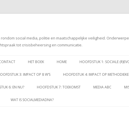
g rondom social media, politie en maatschappelijke veiligheid. Onderwerp
htspraak tot crisisbeheersing en communicatie.
Spring
naar
CONTACT
HET BOEK
HOME
HOOFDSTUK 1: SOCIALE (R)EV
inhoud
OOFDSTUK 3: IMPACT OP 8 W’S
HOOFDSTUK 4: IMPACT OP METHODIEK
TUK 6: EN NU?
HOOFDSTUK 7: TOEKOMST
MEDIA ABC
MI
WAT IS SOCIALMEDIADNA?