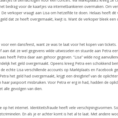
aartjes te bemachtigen voor een concert. Via Marktplaats kreeg ze 
 het bedrag voor de kaartjes via internetbankieren overmaken. Om v
. De verkoper vraagt aan Lisa om hetzelfde te doen. Helaas heeft dit
 geld dat ze heeft overgemaakt, kwijt is. Want de verkoper bleek een
voor een dansfeest, want ze was te laat voor het kopen van tickets. Z
af aan dat ze wel gegevens wilde uitwisselen en stuurde aan Petra ee
laas heeft Petra daar aan gehoor gegeven. “Lisa” wilde nog aanvulle
ndelijk het geld overgemaakt. Opeens kreeg Petra een schokkend berich
n de echte Lisa verschillende accounts op Marktplaats en Facebook ge
etra het geld had overgemaakt, krijgt een dreigbrief van de oplichter
an haar paspoort misbruiken. Voor Petra er erg in had, hadden de opl
 alle gevolgen van dien.
me op het internet. Identiteitsfraude heeft vele verschijningsvormen. 
criminelen. En als je er achter komt is het al te laat. Met andere wo