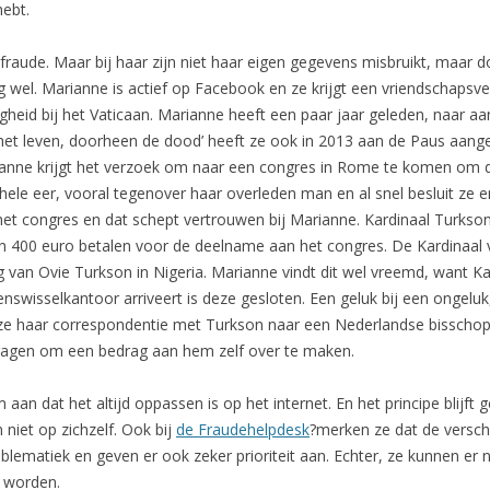
hebt.
fraude. Maar bij haar zijn niet haar eigen gegevens misbruikt, maar 
g wel. Marianne is actief op Facebook en ze krijgt een vriendschapsv
igheid bij het Vaticaan. Marianne heeft een paar jaar geleden, naar 
et leven, doorheen de dood’ heeft ze ook in 2013 aan de Paus aange
rianne krijgt het verzoek om naar een congres in Rome te komen om d
hele eer, vooral tegenover haar overleden man en al snel besluit ze 
het congres en dat schept vertrouwen bij Marianne. Kardinaal Turkson 
an 400 euro betalen voor de deelname aan het congres. De Kardinaal 
 van Ovie Turkson in Nigeria. Marianne vindt dit wel vreemd, want Ka
enswisselkantoor arriveert is deze gesloten. Een geluk bij een ongelu
t ze haar correspondentie met Turkson naar een Nederlandse bisschop
 vragen om een bedrag aan hem zelf over te maken.
dat het altijd oppassen is op het internet. En het principe blijft gel
 niet op zichzelf. Ook bij
de Fraudehelpdesk
?merken ze dat de versch
lematiek en geven er ook zeker prioriteit aan. Echter, ze kunnen er ni
d worden.