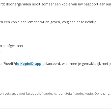
ordt door afgeraden nooit zomaar een kopie van uw paspoort aan ie
 een kopie aan iemand willen geven, volg dan deze richtlijn:
ordt afgestaan
r
en?heeft?
de KopieID app
gelanceerd, waarmee je gemakkelijk met je
en getagged met
facebook
,
fraude
,
id
,
identiteitsfraude
,
kopie
,
Oplichting
,