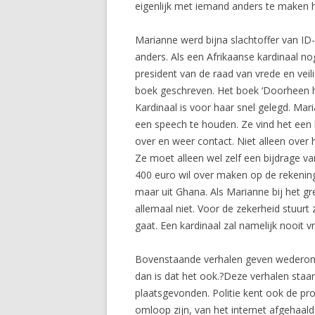
eigenlijk met iemand anders te maken 
Marianne werd bijna slachtoffer van ID-
anders. Als een Afrikaanse kardinaal no
president van de raad van vrede en veil
boek geschreven. Het boek ‘Doorheen h
Kardinaal is voor haar snel gelegd. Ma
een speech te houden. Ze vind het een 
over en weer contact. Niet alleen over 
Ze moet alleen wel zelf een bijdrage v
400 euro wil over maken op de rekening
maar uit Ghana. Als Marianne bij het gr
allemaal niet. Voor de zekerheid stuur
gaat. Een kardinaal zal namelijk nooit
Bovenstaande verhalen geven wederom aan 
dan is dat het ook.?Deze verhalen staan
plaatsgevonden. Politie kent ook de prob
omloop zijn, van het internet afgehaal