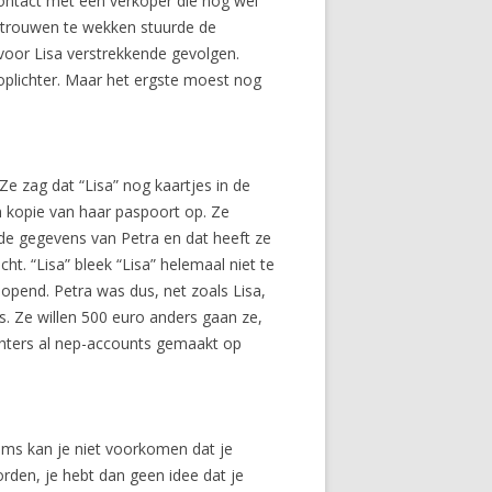
contact met een verkoper die nog wel
ertrouwen te wekken stuurde de
 voor Lisa verstrekkende gevolgen.
 oplichter. Maar het ergste moest nog
e zag dat “Lisa” nog kaartjes in de
n kopie van haar paspoort op. Ze
nde gegevens van Petra en dat heeft ze
t. “Lisa” bleek “Lisa” helemaal niet te
opend. Petra was dus, net zoals Lisa,
s. Ze willen 500 euro anders gaan ze,
ichters al nep-accounts gemaakt op
Soms kan je niet voorkomen dat je
orden, je hebt dan geen idee dat je