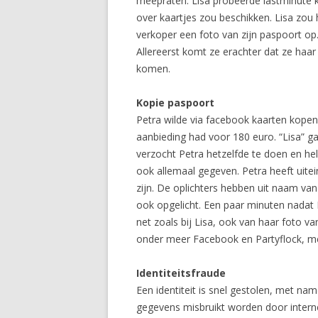
meepraten. Lisa probeerde lastminute k
over kaartjes zou beschikken. Lisa zou
verkoper een foto van zijn paspoort op
Allereerst komt ze erachter dat ze haar
komen.
Kopie paspoort
Petra wilde via facebook kaarten kopen 
aanbieding had voor 180 euro. “Lisa” g
verzocht Petra hetzelfde te doen en he
ook allemaal gegeven. Petra heeft uitei
zijn. De oplichters hebben uit naam va
ook opgelicht. Een paar minuten nadat P
net zoals bij Lisa, ook van haar foto v
onder meer Facebook en Partyflock, met
Identiteitsfraude
Een identiteit is snel gestolen, met na
gegevens misbruikt worden door internet