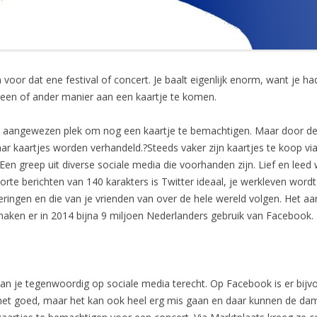
 voor dat ene festival of concert. Je baalt eigenlijk enorm, want je h
 een of ander manier aan een kaartje te komen.
 aangewezen plek om nog een kaartje te bemachtigen. Maar door de
ar kaartjes worden verhandeld.?Steeds vaker zijn kaartjes te koop vi
Een greep uit diverse sociale media die voorhanden zijn. Lief en leed
korte berichten van 140 karakters is Twitter ideaal, je werkleven word
ingen en die van je vrienden van over de hele wereld volgen. Het a
 maken er in 2014 bijna 9 miljoen Nederlanders gebruik van Facebook.
 kan je tegenwoordig op sociale media terecht. Op Facebook is er bijv
et goed, maar het kan ook heel erg mis gaan en daar kunnen de dam