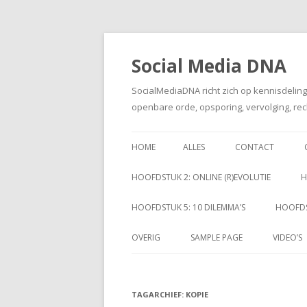
Social Media DNA
SocialMediaDNA richt zich op kennisdelin
openbare orde, opsporing, vervolging, rec
HOME
ALLES
CONTACT
HOOFDSTUK 2: ONLINE (R)EVOLUTIE
H
HOOFDSTUK 5: 10 DILEMMA’S
HOOFDS
OVERIG
SAMPLE PAGE
VIDEO’S
TAGARCHIEF:
KOPIE