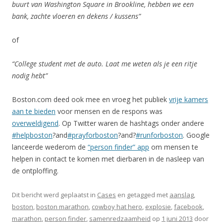
buurt van Washington Square in Brookline, hebben we een
bank, zachte vloeren en dekens / kussens”
of
“College student met de auto. Laat me weten als je een ritje
nodig hebt”
Boston.com deed ook mee en vroeg het publiek
vrije kamers
aan te bieden
voor mensen en de respons was
overweldigend
. Op Twitter waren de hashtags onder andere
#helpboston
?and
#prayforboston
?and?
#runforboston
. Google
lanceerde wederom de
“person finder” app
om mensen te
helpen in contact te komen met dierbaren in de nasleep van
de ontploffing.
Dit bericht werd geplaatst in
Cases
en getagged met
aanslag
,
boston
,
boston marathon
,
cowboy hat hero
,
explosie
,
facebook
,
marathon
,
person finder
,
samenredzaamheid
op
1 juni 2013
door