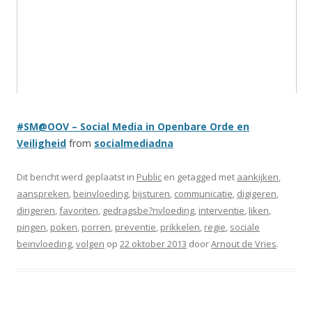
#SM@OOV – Social Media in Openbare Orde en
Veiligheid
from
socialmediadna
Dit bericht werd geplaatst in
Public
en getagged met
aankijken
,
aanspreken
,
beinvloeding
,
bijsturen
,
communicatie
,
digigeren
,
dirigeren
,
favoriten
,
gedragsbe?nvloeding
,
interventie
,
liken
,
pingen
,
poken
,
porren
,
preventie
,
prikkelen
,
regie
,
sociale
beinvloeding
,
volgen
op
22 oktober 2013
door
Arnout de Vries
.