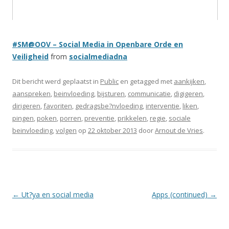
#SM@OOV – Social Media in Openbare Orde en
Veiligheid
from
socialmediadna
Dit bericht werd geplaatst in
Public
en getagged met
aankijken
,
aanspreken
,
beinvloeding
,
bijsturen
,
communicatie
,
digigeren
,
dirigeren
,
favoriten
,
gedragsbe?nvloeding
,
interventie
,
liken
,
pingen
,
poken
,
porren
,
preventie
,
prikkelen
,
regie
,
sociale
beinvloeding
,
volgen
op
22 oktober 2013
door
Arnout de Vries
.
Berichtnavigatie
←
Ut?ya en social media
Apps (continued)
→