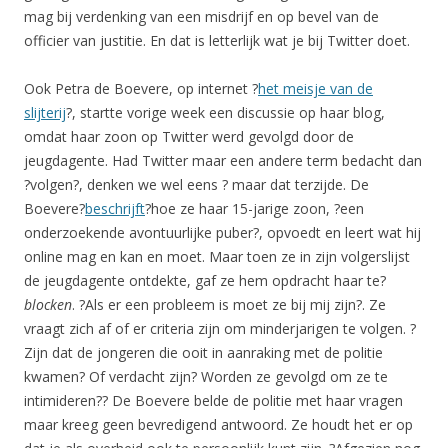
mag bij verdenking van een misdrijf en op bevel van de
officier van justitie. En dat is letterlijk wat je bij Twitter doet.
Ook Petra de Boevere, op internet ?
het meisje van de
slijterij
?, startte vorige week een discussie op haar blog,
omdat haar zoon op Twitter werd gevolgd door de
jeugdagente. Had Twitter maar een andere term bedacht dan
?volgen?, denken we wel eens ? maar dat terzijde. De
Boevere?
beschrijft
?hoe ze haar 15-jarige zoon, ?een
onderzoekende avontuurlijke puber?, opvoedt en leert wat hij
online mag en kan en moet. Maar toen ze in zijn volgerslijst
de jeugdagente ontdekte, gaf ze hem opdracht haar te?
blocken
. ?Als er een probleem is moet ze bij mij zijn?. Ze
vraagt zich af of er criteria zijn om minderjarigen te volgen. ?
Zijn dat de jongeren die ooit in aanraking met de politie
kwamen? Of verdacht zijn? Worden ze gevolgd om ze te
intimideren?? De Boevere belde de politie met haar vragen
maar kreeg geen bevredigend antwoord. Ze houdt het er op