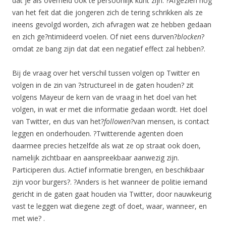
dat je als overheid ook te persoonlijk kunt zijn. ?Afgezien nog
van het feit dat die jongeren zich de tering schrikken als ze
ineens gevolgd worden, zich afvragen wat ze hebben gedaan
en zich ge?ntimideerd voelen. Of niet eens durven?
blocken
?
omdat ze bang zijn dat dat een negatief effect zal hebben?.
Bij de vraag over het verschil tussen volgen op Twitter en
volgen in de zin van ?structureel in de gaten houden? zit
volgens Mayeur de kern van de vraag in het doel van het
volgen, in wat er met die informatie gedaan wordt. Het doel
van Twitter, en dus van het?
followen
?van mensen, is contact
leggen en onderhouden. ?Twitterende agenten doen
daarmee precies hetzelfde als wat ze op straat ook doen,
namelijk zichtbaar en aanspreekbaar aanwezig zijn.
Participeren dus. Actief informatie brengen, en beschikbaar
zijn voor burgers?. ?Anders is het wanneer de politie iemand
gericht in de gaten gaat houden via Twitter, door nauwkeurig
vast te leggen wat diegene zegt of doet, waar, wanneer, en
met wie? .