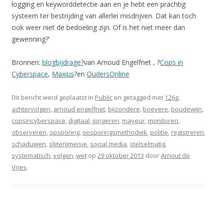
logging en keyworddetectie aan en je hebt een prachtig
systeem ter bestrijding van allerlei misdrijven. Dat kan toch
ook weer niet de bedoeling zijn. Of is het niet meer dan
gewenning?’
Bronnen:
blogbijdrage?
van Arnoud Engelfriet
, ?
Cops in
Cyberspace
,
Maxius
?en
OudersOnline
Dit bericht werd geplaatst in
Public
en getagged met
126g
,
achtervolgen
,
arnoud engelfriet
,
bijzondere
,
boevere
,
boudewijn
,
copsincyberspace
,
digitaal
,
jongeren
,
mayeur
,
monitoren
,
observeren
,
opsporing
,
opsporingsmethodiek
,
politie
,
registreren
,
schaduwen
,
slijterijmeisje
,
social media
,
stelselmatig
,
systematisch
,
volgen
,
wet
op
29 oktober 2013
door
Arnout de
Vries
.