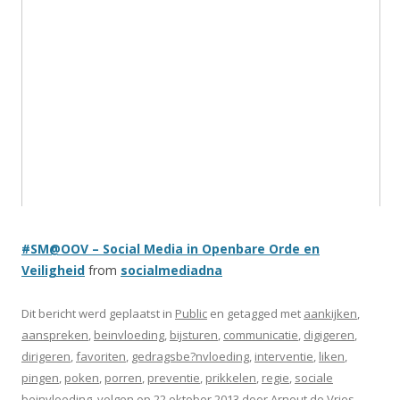
#SM@OOV – Social Media in Openbare Orde en
Veiligheid
from
socialmediadna
Dit bericht werd geplaatst in
Public
en getagged met
aankijken
,
aanspreken
,
beinvloeding
,
bijsturen
,
communicatie
,
digigeren
,
dirigeren
,
favoriten
,
gedragsbe?nvloeding
,
interventie
,
liken
,
pingen
,
poken
,
porren
,
preventie
,
prikkelen
,
regie
,
sociale
beinvloeding
,
volgen
op
22 oktober 2013
door
Arnout de Vries
.